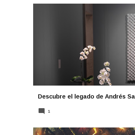
n
t
NOTICIAS
r
a
d
a
s
Descubre el legado de Andrés Sa
(MADMi)
1