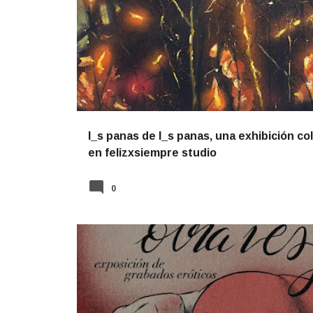
NOTICIAS
l_s panas de l_s panas, una exhibición co
en felizxsiempre studio
0
NOTICIAS