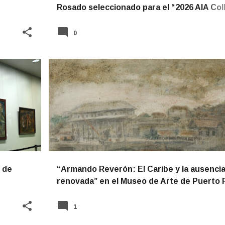
Rosado seleccionado para el “2026 AIA Col
Fellows Component Grant”
0
NOTICIAS
o de
“Armando Reverón: El Caribe y la ausenci
renovada” en el Museo de Arte de Puerto 
1