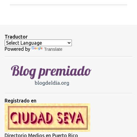
P
u
b
l
i
Traductor
c
a
Powered by
Translate
r
u
n
c
o
m
e
n
t
Registrado en
a
r
i
o
Directorio Medios en Puerto Rico