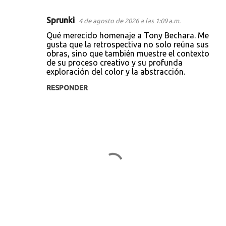
Sprunki
4 de agosto de 2026 a las 1:09 a.m.
C
Qué merecido homenaje a Tony Bechara. Me
o
gusta que la retrospectiva no solo reúna sus
obras, sino que también muestre el contexto
m
de su proceso creativo y su profunda
e
exploración del color y la abstracción.
n
RESPONDER
t
a
r
i
o
s