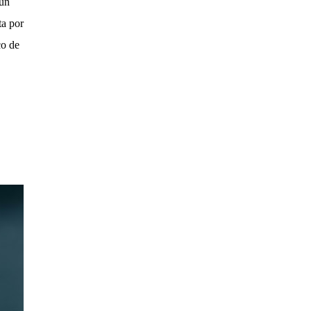
 un
ta por
co de