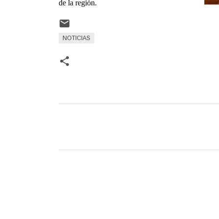
de la región.
NOTICIAS
C
o
m
e
n
t
a
r