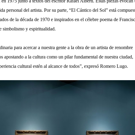
 en 1975 junto a textos del escritor Rafael Alberti. Estas piezas evocan
ida personal del artista. Por su parte, “El Cántico del Sol” está compues
iados de la década de 1970 e inspirados en el célebre poema de Francis
e simbolismo y espiritualidad.
inaria para acercar a nuestra gente a la obra de un artista de renombre
 apostando a la cultura como un pilar fundamental de nuestra ciudad,
xperiencia cultural estén al alcance de todos”, expresó Romero Lugo.