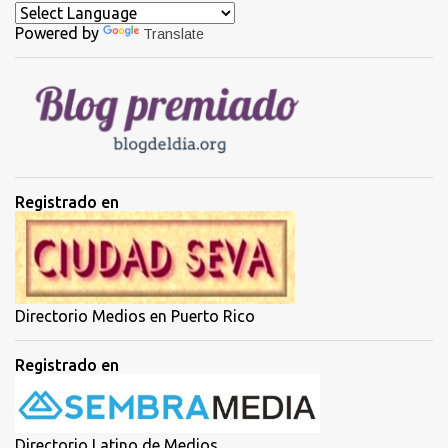
a
Powered by
Translate
r
i
o
s
Registrado en
Directorio Medios en Puerto Rico
Registrado en
Directorio Latino de Medios