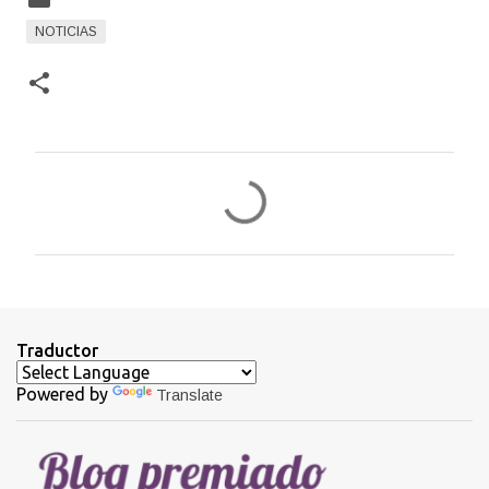
NOTICIAS
C
o
m
e
n
t
Traductor
a
Powered by
Translate
r
i
o