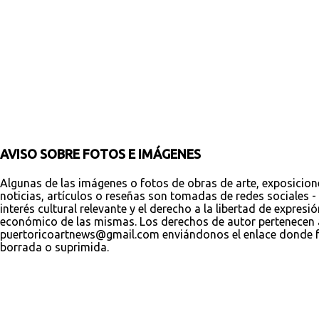
t
a
r
i
o
s
AVISO SOBRE FOTOS E IMÁGENES
Algunas de las imágenes o fotos de obras de arte, exposicion
noticias, artículos o reseñas son tomadas de redes sociales - 
interés cultural relevante y el derecho a la libertad de expres
económico de las mismas. Los derechos de autor pertenecen a s
puertoricoartnews@gmail.com enviándonos el enlace donde fue
borrada o suprimida.