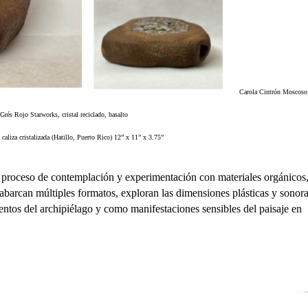
Carola Cintrón Moscoso
Grés Rojo Starworks, cristal reciclado, basalto
caliza cristalizada (Hatillo, Puerto Rico) 12” x 11” x 3.75”
n proceso de contemplación y experimentación con materiales orgánicos
abarcan múltiples formatos, exploran las dimensiones plásticas y sonor
ntos del archipiélago y como manifestaciones sensibles del paisaje en