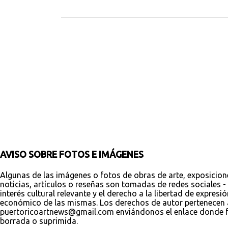
o
m
e
n
t
a
r
i
o
s
AVISO SOBRE FOTOS E IMÁGENES
Algunas de las imágenes o fotos de obras de arte, exposicion
noticias, artículos o reseñas son tomadas de redes sociales - 
interés cultural relevante y el derecho a la libertad de expres
económico de las mismas. Los derechos de autor pertenecen a s
puertoricoartnews@gmail.com enviándonos el enlace donde fue
borrada o suprimida.