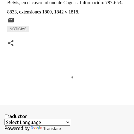
Belvis, en el casco urbano de Caguas. Información: 787-653-
8833, extensiones 1800, 1842 y 1818.
NOTICIAS
C
o
m
e
n
t
Traductor
a
Powered by
Translate
r