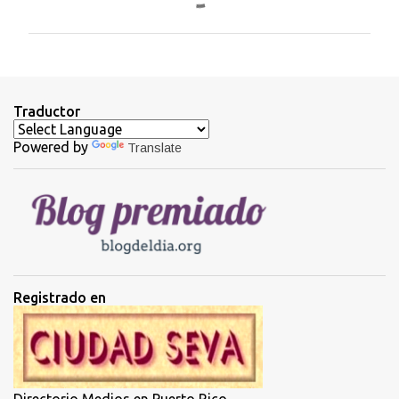
o
m
e
n
t
Traductor
a
Powered by
Translate
r
i
o
s
Registrado en