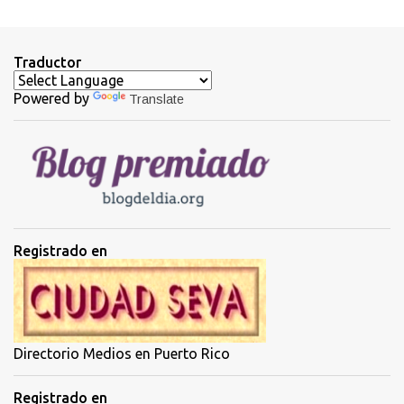
e
n
t
Traductor
a
Powered by
Translate
r
i
o
s
Registrado en
Directorio Medios en Puerto Rico
Registrado en