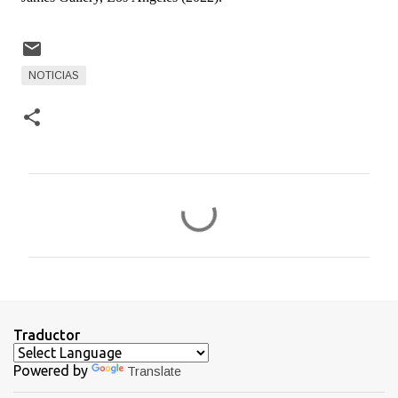
NOTICIAS
C
o
m
e
n
t
Traductor
a
Powered by
Translate
r