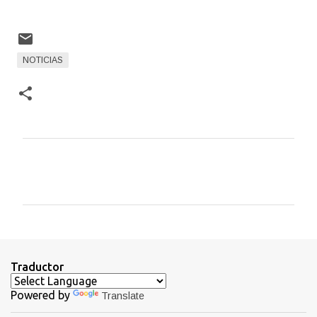
NOTICIAS
C
o
m
e
n
t
Traductor
a
Powered by
Translate
r