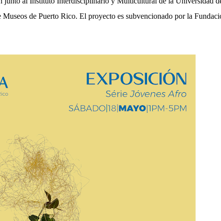
 junto al Instituto Interdisciplinario y Multicultural de la Universidad d
de Museos de Puerto Rico. El proyecto es subvencionado por la Fundaci