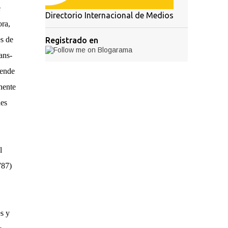
e
Directorio Internacional de Medios
ora,
es de
Registrado en
ans-
iende
nente
nes
l
787)
s y