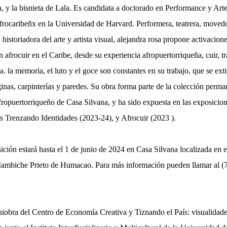
 y la bisnieta de Lala. Es candidata a doctorado en Performance y Art
frocaribeñx en la Universidad de Harvard. Performera, teatrera, moved
, historiadora del arte y artista visual, alejandra rosa propone activacion
n afrocuir en el Caribe, desde su experiencia afropuertorriqueña, cuir, tr
a. la memoria, el luto y el goce son constantes en su trabajo, que se ext
ginas, carpinterías y paredes. Su obra forma parte de la colección perma
afropuertorriqueño de Casa Silvana, y ha sido expuesta en las exposicio
as Trenzando Identidades (2023-24), y Afrocuir (2023 ).
ción estará hasta el 1 de junio de 2024 en Casa Silvana localizada en e
ambiche Prieto de Humacao. Para más información pueden llamar al (
iobra del Centro de Economía Creativa y Tiznando el País: visualidade