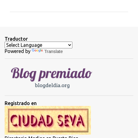
o
m
e
n
t
Traductor
a
Powered by
Translate
r
i
o
s
Registrado en