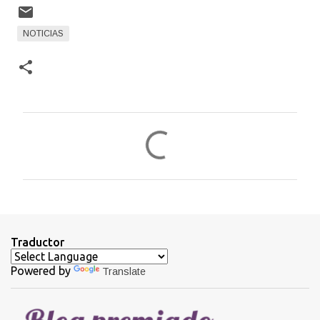
NOTICIAS
C
o
m
e
n
t
Traductor
a
Powered by
Translate
r
i
o