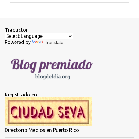
m
e
n
t
Traductor
a
Powered by
Translate
r
i
o
s
Registrado en
Directorio Medios en Puerto Rico