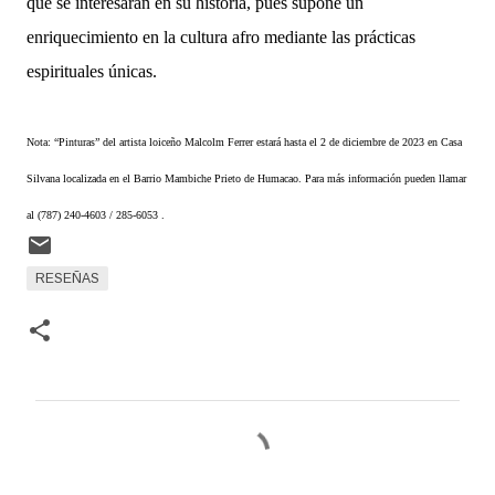
que se interesarán en su historia, pues supone un
enriquecimiento en la cultura afro mediante las prácticas
espirituales únicas.
Nota: “Pinturas” del artista loiceño Malcolm Ferrer estará hasta el 2 de diciembre de 2023 en C
asa
Silvana localizada en el Barrio Mambiche Prieto de Humacao. Para más información pueden llamar
al (787) 240-4603 / 285-6053 .
RESEÑAS
C
o