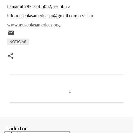
llamar al 787-724-5052, escribir a
info.museolasamericaspr@gmail.com o visitar
www.museolasamericas.org
.
NOTICIAS
C
o
m
e
n
t
Traductor