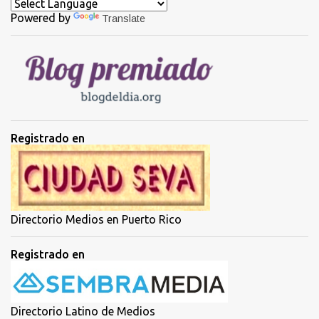
a
Powered by
Translate
r
i
o
s
Registrado en
Directorio Medios en Puerto Rico
Registrado en
Directorio Latino de Medios