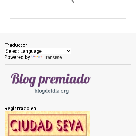
o
m
e
n
t
Traductor
a
Powered by
Translate
r
i
o
s
Registrado en