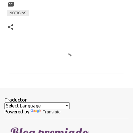
NOTICIAS
C
o
m
e
n
t
Traductor
a
Powered by
Translate
r
i
o