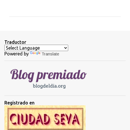
o
m
e
n
t
Traductor
a
Powered by
Translate
r
i
o
s
Registrado en