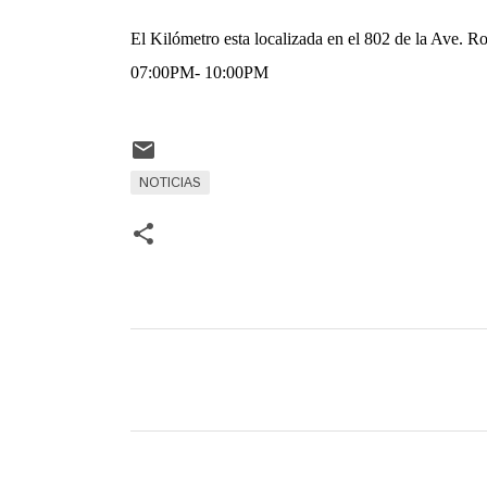
El Kilómetro esta localizada en el 802 de la Ave. R
07:00PM- 10:00PM
NOTICIAS
C
o
m
e
n