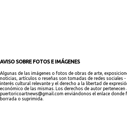
t
a
r
i
o
s
AVISO SOBRE FOTOS E IMÁGENES
Algunas de las imágenes o fotos de obras de arte, exposicion
noticias, artículos o reseñas son tomadas de redes sociales - 
interés cultural relevante y el derecho a la libertad de expres
económico de las mismas. Los derechos de autor pertenecen a s
puertoricoartnews@gmail.com enviándonos el enlace donde fue
borrada o suprimida.