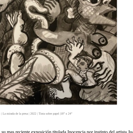
| La mirada de la presa | 2022 | Tinta sobre papel |18” x 24”
su mas reciente exposición titulada Inocencia por instinto del artista Ju