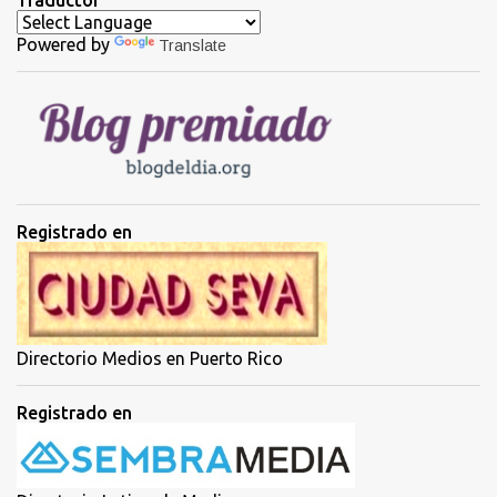
a
Powered by
Translate
r
i
o
s
Registrado en
Directorio Medios en Puerto Rico
Registrado en