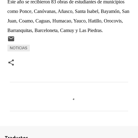
Este año se recibieron 83 obras de estudiantes de municipios
como Ponce, Canóvanas, Añasco, Santa Isabel, Bayamón, San
Juan, Coamo, Caguas, Humacao, Yauco, Hatillo, Orocovis,
Barranquitas, Barceloneta, Camuy y Las Piedras.
NOTICIAS
C
o
m
e
n
t
Traductor