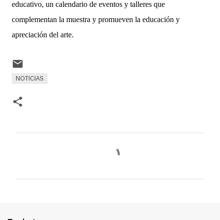
educativo, un calendario de eventos y talleres que
complementan la muestra y promueven la educación y
apreciación del arte.
NOTICIAS
C
o
m
e
n
t