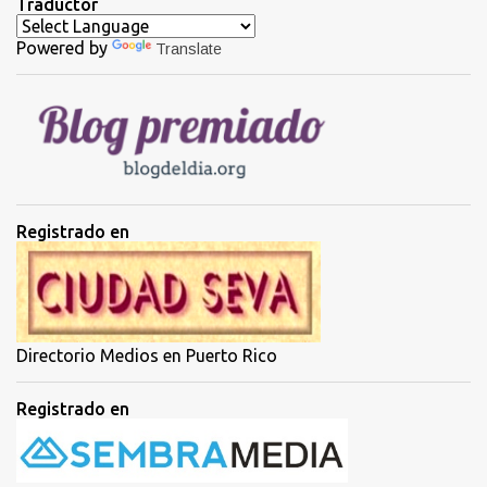
Traductor
a
Powered by
Translate
r
i
o
s
Registrado en
Directorio Medios en Puerto Rico
Registrado en