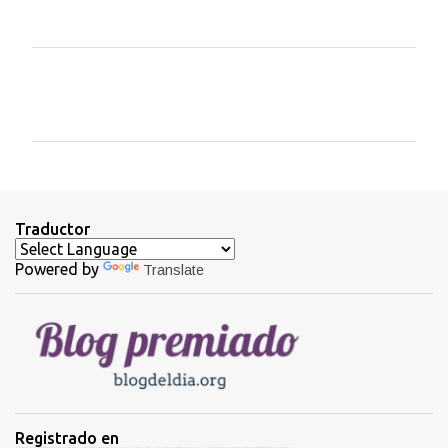
C
o
m
e
n
t
Traductor
a
Powered by
Translate
r
i
o
s
Registrado en