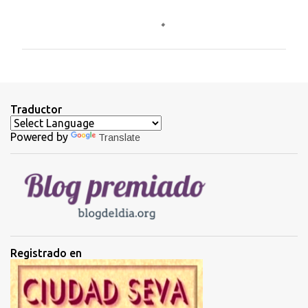
C
o
m
e
n
t
Traductor
a
Powered by
Translate
r
i
o
s
Registrado en