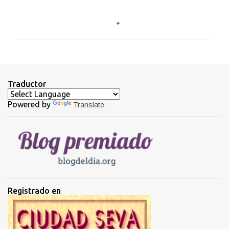
C
o
m
e
n
t
Traductor
a
Powered by
Translate
r
i
o
s
Registrado en