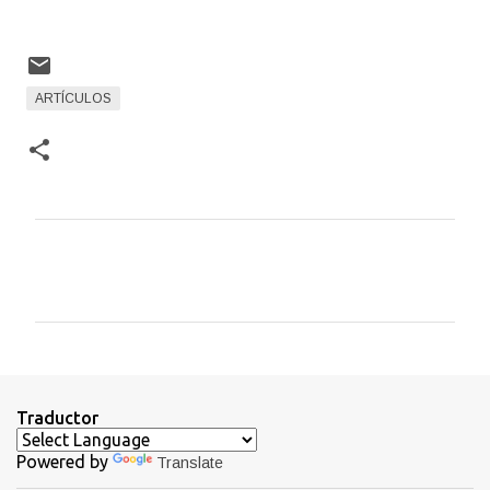
ARTÍCULOS
C
o
m
e
n
t
Traductor
a
Powered by
Translate
r