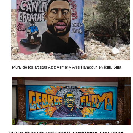
Mural de los artistas Aziz Asmar y Anis Hamdoun en Idlib, Siria