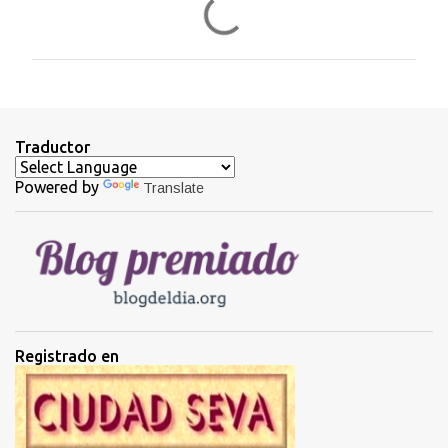
o
m
e
n
t
Traductor
a
Powered by
Translate
r
i
o
s
Registrado en