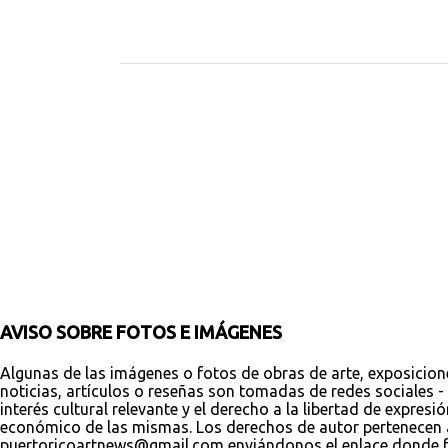
C
o
m
e
n
t
a
r
i
o
s
AVISO SOBRE FOTOS E IMÁGENES
Algunas de las imágenes o fotos de obras de arte, exposicion
noticias, artículos o reseñas son tomadas de redes sociales - 
interés cultural relevante y el derecho a la libertad de expres
económico de las mismas. Los derechos de autor pertenecen a s
puertoricoartnews@gmail.com enviándonos el enlace donde fue