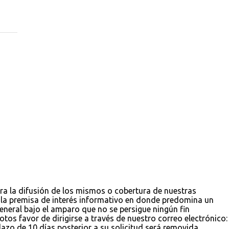
ara la difusión de los mismos o cobertura de nuestras
jo la premisa de interés informativo en donde predomina un
 general bajo el amparo que no se persigue ningún fin
tos favor de dirigirse a través de nuestro correo electrónico:
zo de 10 días posterior a su solicitud será removida,