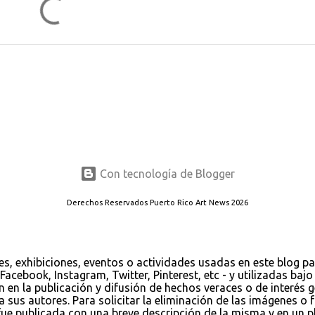
Con tecnología de Blogger
Derechos Reservados Puerto Rico Art News 2026
es, exhibiciones, eventos o actividades usadas en este blog p
Facebook, Instagram, Twitter, Pinterest, etc - y utilizadas ba
ión en la publicación y difusión de hechos veraces o de interés
us autores. Para solicitar la eliminación de las imágenes o fo
 publicada con una breve descripción de la misma y en un pla