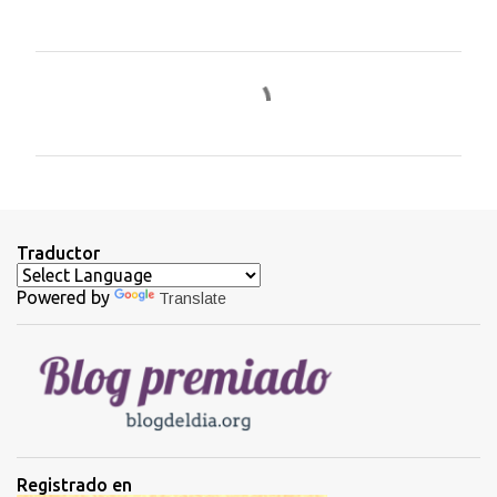
C
o
m
e
n
t
Traductor
a
Powered by
Translate
r
i
o
s
Registrado en