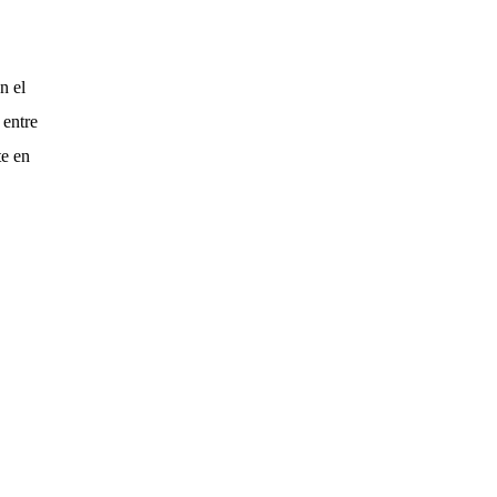
n el
 entre
te en