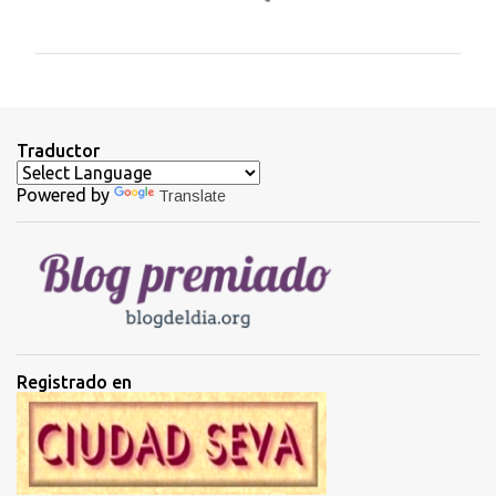
o
m
e
n
t
Traductor
a
Powered by
Translate
r
i
o
s
Registrado en