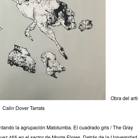
Obra del arti
Calin Dover Tarrats
ntando la agrupación Matotumba. El cuadrado gris / The Gray
uez 455 en el sector de Monte Flores. Detrás de la Universidad