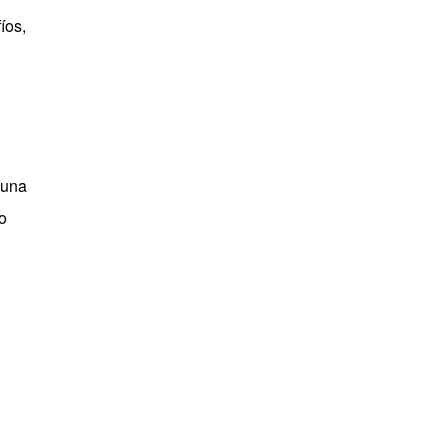
íos,
 una
o