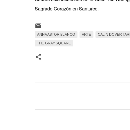
Sagrado Corazón en Santurce.
ANNA ASTOR BLANCO
ARTE
CALIN DOVER TAR
THE GRAY SQUARE
C
o
m
e
n