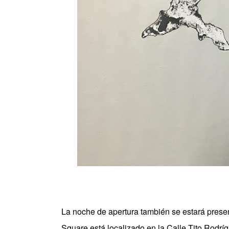
La noche de apertura también se estará prese
Square está localizado en la Calle Tito Rodríg