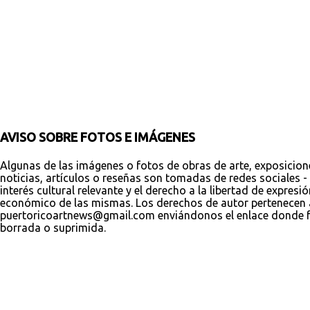
t
a
r
i
o
s
AVISO SOBRE FOTOS E IMÁGENES
Algunas de las imágenes o fotos de obras de arte, exposicion
noticias, artículos o reseñas son tomadas de redes sociales - 
interés cultural relevante y el derecho a la libertad de expres
económico de las mismas. Los derechos de autor pertenecen a s
puertoricoartnews@gmail.com enviándonos el enlace donde fue
borrada o suprimida.