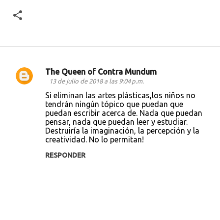
The Queen of Contra Mundum
C
13 de julio de 2018 a las 9:04 p.m.
o
Si eliminan las artes plásticas,los niños no
tendrán ningún tópico que puedan que
m
puedan escribir acerca de. Nada que puedan
e
pensar, nada que puedan leer y estudiar.
Destruiría la imaginación, la percepción y la
n
creatividad. No lo permitan!
t
RESPONDER
a
r
i
o
s