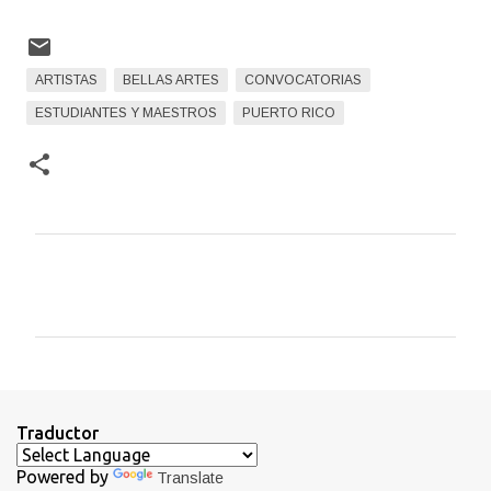
ARTISTAS
BELLAS ARTES
CONVOCATORIAS
ESTUDIANTES Y MAESTROS
PUERTO RICO
C
o
m
e
n
t
Traductor
a
Powered by
Translate
r