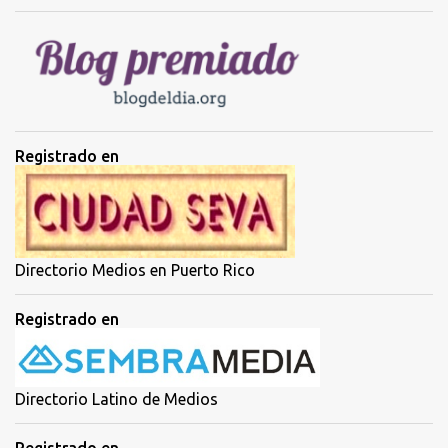
i
o
s
Registrado en
Directorio Medios en Puerto Rico
Registrado en
Directorio Latino de Medios
Registrado en