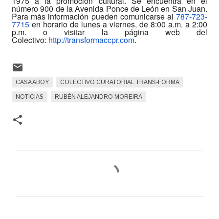
1975 a la promoción cultural. Se encuentra en el
número 900 de la Avenida Ponce de León en San Juan.
Para más información pueden comunicarse al
787-723-
7715
en horario de lunes a viernes, de 8:00 a.m. a 2:00
p.m. o visitar la página web del
Colectivo:
http://transformaccpr.com
.
CASA ABOY
COLECTIVO CURATORIAL TRANS-FORMA
NOTICIAS
RUBÉN ALEJANDRO MOREIRA
C
o
m
e