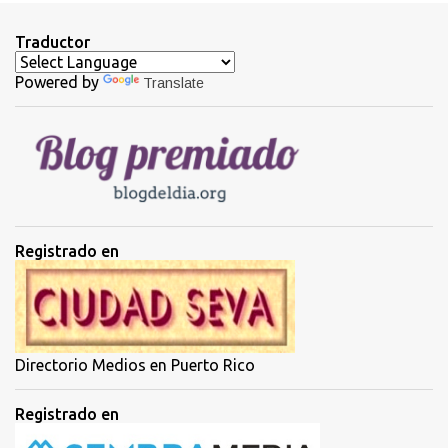
n
t
Traductor
a
Powered by
Translate
r
i
o
s
Registrado en
Directorio Medios en Puerto Rico
Registrado en