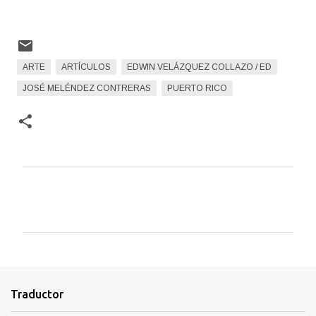
ARTE
ARTÍCULOS
EDWIN VELÁZQUEZ COLLAZO / ED
JOSÉ MELÉNDEZ CONTRERAS
PUERTO RICO
C
o
m
e
n
t
Traductor
a