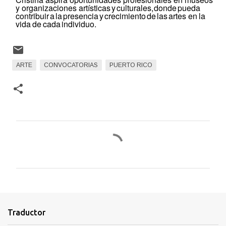
y organizaciones artísticas
y
culturales,
donde
pueda
contribuir
a
la
presencia
y
crecimiento
de
las
artes en
la
vida
de
cada
individuo.
ARTE
CONVOCATORIAS
PUERTO RICO
C
o
m
e
n
t
Traductor
a