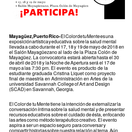
Mayagüez,
Puerto
Rico-
El
Color
de
tu
Mente
es
una
exposición
artística
y
educativa sobre
la
salud
mental
llevada
a
cabo
durante
el
17,
18
y
19
de
mayo
de
2018
en
el Salón
Mayagüezano
al
lado
de
la
Plaza
Colón
de
Mayagüez.
La
convocatoria
estará abierta
hasta
el
30
de
abril
de
2018
y
la
Noche
de
Apertura
será
el
17
de
mayo
a
las 7:30 pm. El evento es producto de la
estudiante graduada Cristina Liquet como proyecto
final de maestría en Administración en Artes de la
universidad Savannah College
of
Art
and
Design
(SCAD)
en
Savannah,
Georgia.
El
Color
de
tu
Mente
tiene
la
intención
de
externalizar
la
conversación
íntima
sobre
la salud
mental
y
de
presentar
recursos
educativos
sobre
el
cuidado
de
ésta,
enfocando
las
artes
como
método
terapéutico
creativo.
El
evento
aspira
a
ser
un
espacio
seguro para
conversar
y
compartir
historias
sobre
nuestra
relación
al
tema.
Aún