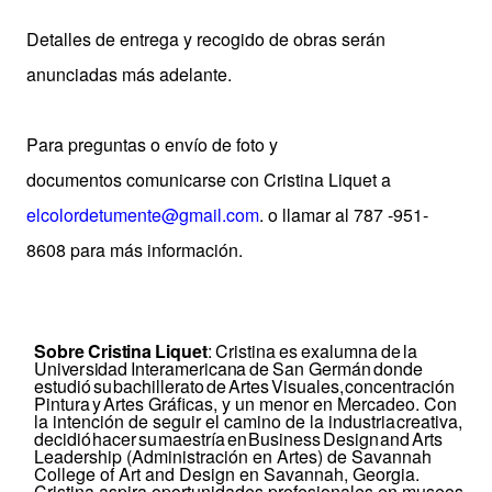
Detalles de entrega y recogido de obras serán
anunciadas más adelante.
Para preguntas o envío de foto y
documentos comunicarse con Cristina Liquet a
elcolordetumente@gmail.com
. o llamar al
787 -951-
8608 para más información.
S
o
b
r
e
C
r
i
s
t
i
n
a
L
i
q
u
e
t
:
Cr
i
s
t
i
n
a
e
s
e
x
a
l
u
mn
a
d
e
l
a
U
n
i
v
e
r
s
i
d
a
d
I
n
t
e
r
a
m
e
r
i
c
a
n
a
d
e
S
a
n
Germán
donde
estudió
su
bachillerato
de
Artes
Visuales,
concentración
Pintura
y
Artes Gráficas, y un menor en Mercadeo. Con
la intención de seguir el camino de la industria
creativa,
decidió
hacer
su
maestría
en
Business
Design
and
Arts
Leadership (Administración en Artes) de Savannah
College of Art and Design en Savannah, Georgia.
Cristina aspira oportunidades profesionales en museos