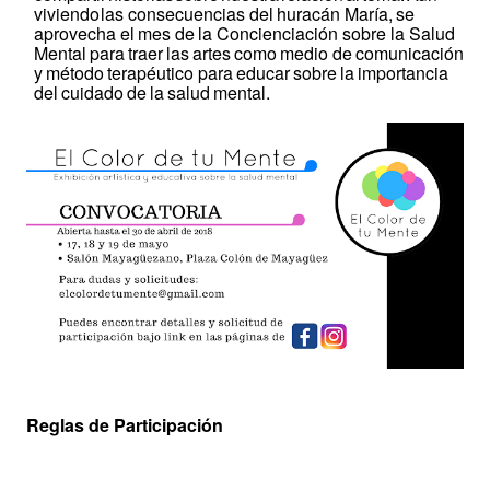
viviendo
las consecuencias
del
huracán
María,
se
aprovecha el
mes
de
la
Concienciación
sobre
la Salud
Mental
para
traer
las
artes
como
medio
de
comunicación
y
método
terapéutico para
educar
sobre
la
importancia
del
cuidado
de
la
salud
mental.
Reglas de Participación