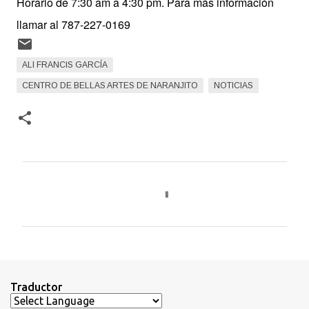
Horario de 7:30 am a 4:30 pm. Para más información
llamar al 787-227-0169
ALI FRANCIS GARCÍA
CENTRO DE BELLAS ARTES DE NARANJITO
NOTICIAS
C
o
m
e
n
t
Traductor
a