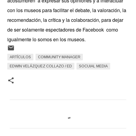
acostumbren a expresar sus opiniones y a interactuar
con los museos para facilitar el debate, la valoración, la
recomendación, la crítica y la colaboración, para dejar
de ser solamente espectadores de Facebook como
igualmente lo somos en los museos.
ARTÍCULOS
COMMUNITY MANAGER
EDWIN VELÁZQUEZ COLLAZO / ED
SOCUIAL MEDIA
C
o
m
e