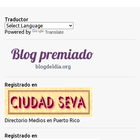
n
t
Traductor
a
Powered by
Translate
r
i
o
s
Registrado en
Directorio Medios en Puerto Rico
Registrado en