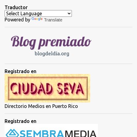
t
Traductor
a
Powered by
Translate
r
i
o
s
Registrado en
Directorio Medios en Puerto Rico
Registrado en