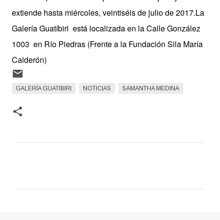
extiende hasta miércoles, veintiséis de julio de 2017.
La
Galería Guatíbiri
está localizada en la Calle González
1003 en Río Piedras (Frente a la Fundación Sila María
Calderón)
GALERÍA GUATIBIRI
NOTICIAS
SAMANTHA MEDINA
C
o
m
e
n