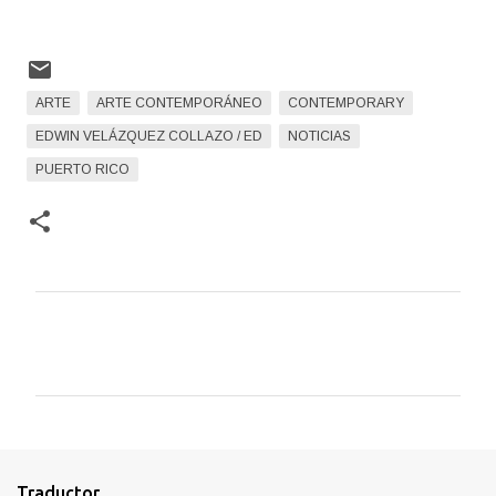
ARTE
ARTE CONTEMPORÁNEO
CONTEMPORARY
EDWIN VELÁZQUEZ COLLAZO / ED
NOTICIAS
PUERTO RICO
C
o
m
e
n
t
Traductor