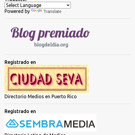
a
Powered by
Translate
r
i
o
s
Registrado en
Directorio Medios en Puerto Rico
Registrado en