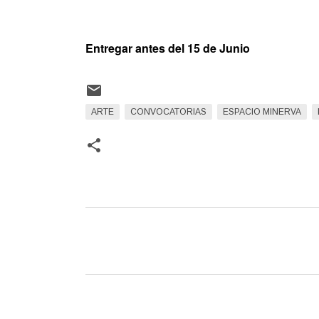
Entregar antes del 15 de Junio
ARTE
CONVOCATORIAS
ESPACIO MINERVA
C
o
m
e
n