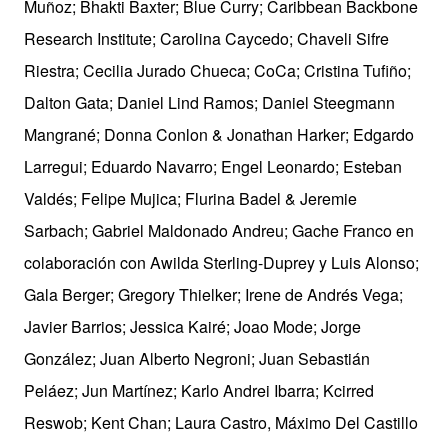
Muñoz; Bhakti Baxter; Blue Curry; Caribbean Backbone
Research Institute; Carolina Caycedo; Chaveli Sifre
Riestra; Cecilia Jurado Chueca; CoCa; Cristina Tufiño;
Dalton Gata; Daniel Lind Ramos; Daniel Steegmann
Mangrané; Donna Conlon & Jonathan Harker; Edgardo
Larregui; Eduardo Navarro; Engel Leonardo; Esteban
Valdés; Felipe Mujica; Flurina Badel & Jeremie
Sarbach; Gabriel Maldonado Andreu; Gache Franco en
colaboración con Awilda Sterling-Duprey y Luis Alonso;
Gala Berger; Gregory Thielker; Irene de Andrés Vega;
Javier Barrios; Jessica Kairé; Joao Mode; Jorge
González; Juan Alberto Negroni; Juan Sebastián
Peláez; Jun Martínez; Karlo Andrei Ibarra; Kcirred
Reswob; Kent Chan; Laura Castro, Máximo Del Castillo