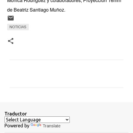
Mónica Rodríguez y colaboradores; Proyección 16mm
de Beatriz Santiago Muñoz.
NOTICIAS
C
o
m
e
n
t
Traductor
a
Powered by
Translate
r