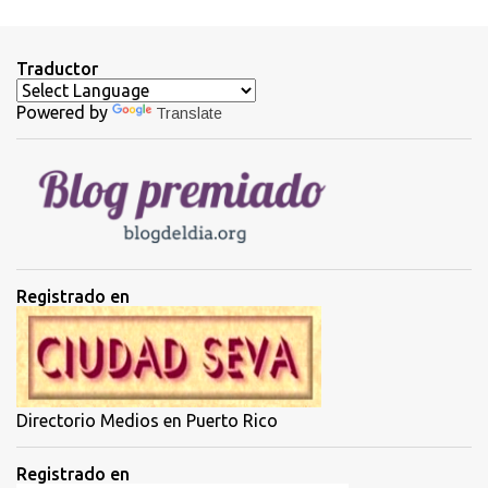
n
t
Traductor
a
Powered by
Translate
r
i
o
s
Registrado en
Directorio Medios en Puerto Rico
Registrado en