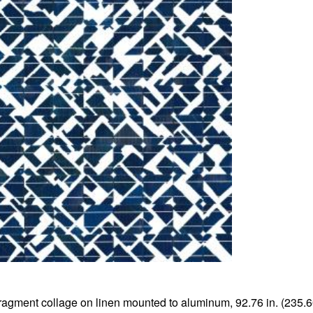
ragment collage on linen mounted to aluminum, 92.76 in. (235.