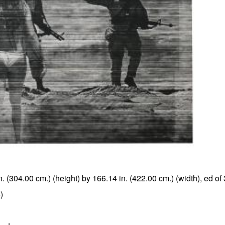
. (304.00 cm.) (height) by 166.14 in. (422.00 cm.) (width), ed of 
)