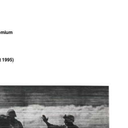
remium
t 1995)