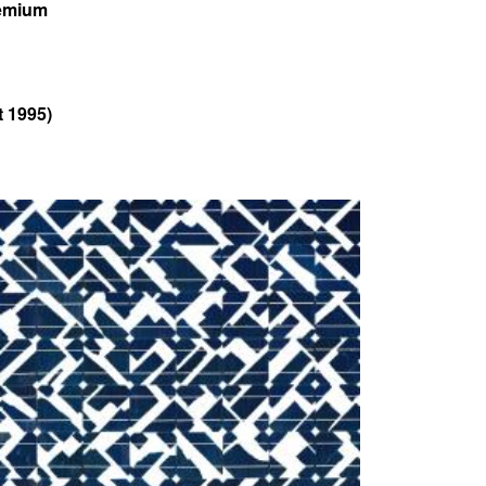
remium
t 1995)