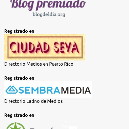
c
o
m
e
n
t
Registrado en
a
r
i
o
Directorio Medios en Puerto Rico
Registrado en
Directorio Latino de Medios
Registrado en