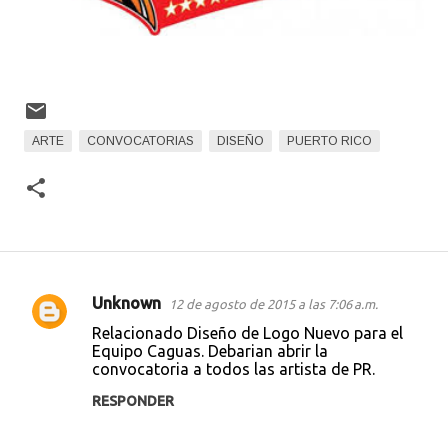
ARTE
CONVOCATORIAS
DISEÑO
PUERTO RICO
Unknown
12 de agosto de 2015 a las 7:06 a.m.
C
Relacionado Diseño de Logo Nuevo para el
o
Equipo Caguas. Debarian abrir la
convocatoria a todos las artista de PR.
m
e
RESPONDER
n