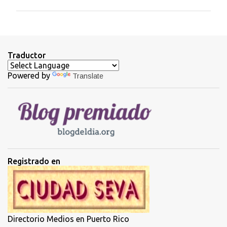
m
e
n
t
Traductor
a
Powered by
Translate
r
i
o
s
Registrado en
Directorio Medios en Puerto Rico