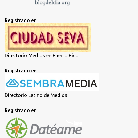
e
n
t
Registrado en
a
r
i
o
Directorio Medios en Puerto Rico
Registrado en
Directorio Latino de Medios
Registrado en