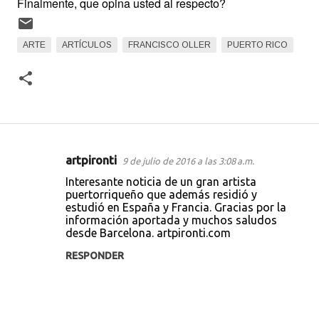
Finalmente, que opina usted al respecto?
ARTE
ARTÍCULOS
FRANCISCO OLLER
PUERTO RICO
artpironti
9 de julio de 2016 a las 3:08 a.m.
C
Interesante noticia de un gran artista
o
puertorriqueño que además residió y
estudió en España y Francia. Gracias por la
m
información aportada y muchos saludos
e
desde Barcelona. artpironti.com
n
RESPONDER
t
a
r