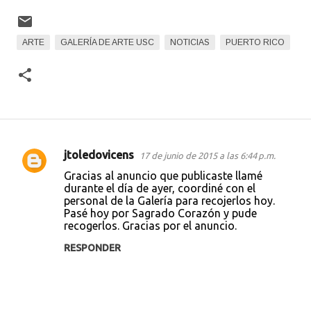
ARTE
GALERÍA DE ARTE USC
NOTICIAS
PUERTO RICO
jtoledovicens
17 de junio de 2015 a las 6:44 p.m.
C
Gracias al anuncio que publicaste llamé
o
durante el día de ayer, coordiné con el
personal de la Galería para recojerlos hoy.
m
Pasé hoy por Sagrado Corazón y pude
e
recogerlos. Gracias por el anuncio.
n
RESPONDER
t
a
r