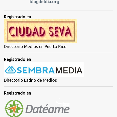
e
n
t
Registrado en
a
r
i
o
Directorio Medios en Puerto Rico
Registrado en
Directorio Latino de Medios
Registrado en